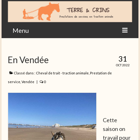
Menu
Accueil
31
En Vendée
Actualités en images
OCT 2022
Agriculture
Classé dans :
Cheval de trait - traction animale
,
Prestation de
service
,
Vendée
|
0
Contact
Cette
saison on
travail pour