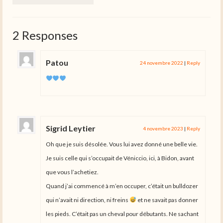
2 Responses
Patou
24 novembre 2022
|
Reply
Sigrid Leytier
4 novembre 2023
|
Reply
Oh que je suis désolée. Vous lui avez donné une belle vie.
Je suis celle qui s’occupait de Véniccio, ici, à Bidon, avant
que vous l’achetiez.
Quand j’ai commencé à m’en occuper, c’était un bulldozer
qui n’avait ni direction, ni freins
et ne savait pas donner
les pieds. C’était pas un cheval pour débutants. Ne sachant