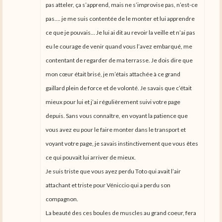
pas atteler, ça s’apprend, mais ne s’improvise pas, n’est-ce
pas…. je me suis contentée de le monter et lui apprendre
ce que je pouvais… Je lui ai dit au revoir la veille et n’ai pas
eu le courage de venir quand vous l’avez embarqué, me
contentant de regarder de ma terrasse. Je dois dire que
mon cœur était brisé, je m’étais attachée à ce grand
gaillard plein de force et de volonté. Je savais que c’était
mieux pour lui et j’ai régulièrement suivi votre page
depuis. Sans vous connaître, en voyant la patience que
vous avez eu pour le faire monter dans le transport et
voyant votre page, je savais instinctivement que vous êtes
ce qui pouvait lui arriver de mieux.
Je suis triste que vous ayez perdu Toto qui avait l’air
attachant et triste pour Véniccio qui a perdu son
compagnon.
La beauté des ces boules de muscles au grand coeur, fera