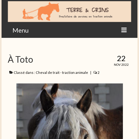
Menu
Accueil
22
À Toto
Actualités en images
NOV 2022
Agriculture
Classé dans :
Cheval de trait - traction animale
|
2
Contact