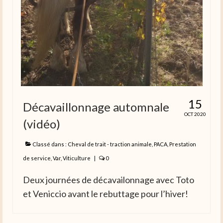
15
Décavaillonnage automnale
OCT 2020
(vidéo)
Classé dans :
Cheval de trait - traction animale
,
PACA
,
Prestation
de service
,
Var
,
Viticulture
|
0
Deux journées de décavailonnage avec Toto
et Veniccio avant le rebuttage pour l’hiver!