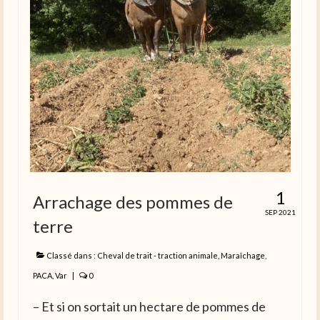
1
Arrachage des pommes de
SEP 2021
terre
Classé dans :
Cheval de trait - traction animale
,
Maraîchage
,
PACA
,
Var
|
0
– Et si on sortait un hectare de pommes de