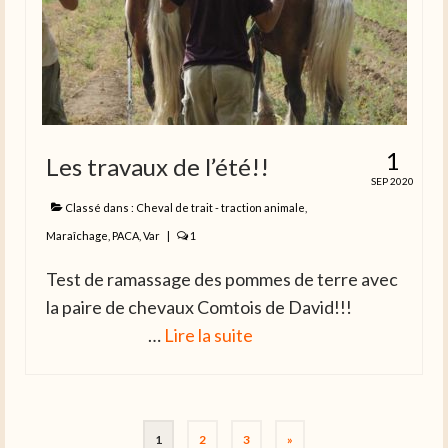
1
Les travaux de l’été!!
SEP 2020
Classé dans :
Cheval de trait - traction animale
,
Maraîchage
,
PACA
,
Var
|
1
Test de ramassage des pommes de terre avec
la paire de chevaux Comtois de David!!!
…
Lire la suite­­
Pagination
1
2
3
»