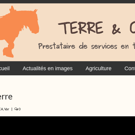
ueil
Actualités en images
Agriculture
Cont
erre
CA
,
Var
|
0