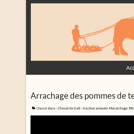
Acc
Arrachage des pommes de t
Classé dans :
Cheval de trait - traction animale
,
Maraîchage
,
PA
Lecteur
vidéo