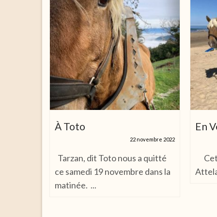
e de
À Toto
En 
22 novembre 2022
8 octobre 2020
Tarzan, dit Toto nous a quitté
Cette
 les
ce samedi 19 novembre dans la
Attela
 la
matinée. ...
rès de...