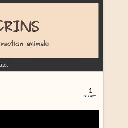
act
1
SEP 2021