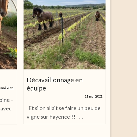
Décavaillonnage en
Tande
équipe
 mai 2021
11 mai 2021
bine –
Premier t
Et si on allait se faire un peu de
 avec
tandem p
vigne sur Fayence!!! ...
griffage
Et ça...