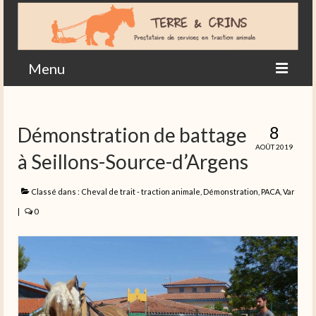
Menu
Accueil
8
Démonstration de battage
Actualités en images
AOÛT 2019
à Seillons-Source-d’Argens
Agriculture
Contact
Classé dans :
Cheval de trait - traction animale
,
Démonstration
,
PACA
,
Var
|
0