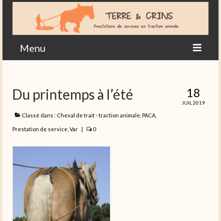
Menu
Accueil
18
Du printemps à l’été
Actualités en images
JUIL 2019
Agriculture
Classé dans :
Cheval de trait - traction animale
,
PACA
,
Prestation de service
,
Var
|
0
Contact